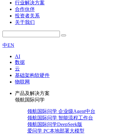
行业解决方案
合作伙伴
投资者关系
关于我们
中
EN
AI
数据
云
基础架构软硬件
物联网
产品及解决方案
领航国际问学
领航国际问学 企业级Agent中台
领航国际问学 智能流程工作台
领航国际问学DeepSeek版
爱问学 PC本地部署大模型