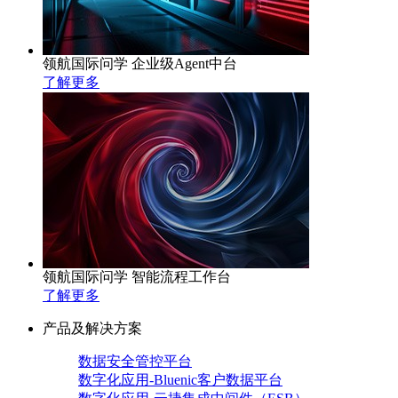
领航国际问学 企业级Agent中台
了解更多
领航国际问学 智能流程工作台
了解更多
产品及解决方案
数据安全管控平台
数字化应用-Bluenic客户数据平台