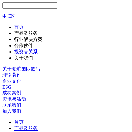
中
EN
首页
产品及服务
行业解决方案
合作伙伴
投资者关系
关于我们
关于领航国际数码
理论著作
企业文化
ESG
成功案例
资讯与活动
联系我们
加入我们
首页
产品及服务