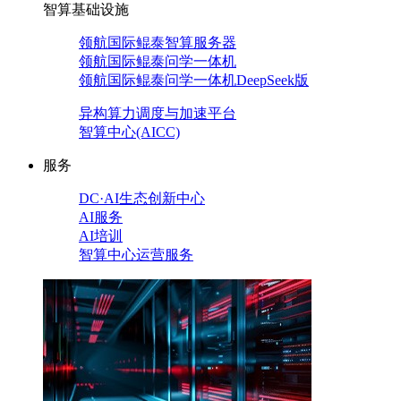
智算基础设施
领航国际鲲泰智算服务器
领航国际鲲泰问学一体机
领航国际鲲泰问学一体机DeepSeek版
异构算力调度与加速平台
智算中心(AICC)
服务
DC·AI生态创新中心
AI服务
AI培训
智算中心运营服务