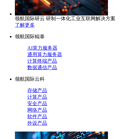
领航国际研云 研制一体化工业互联网解决方案
了解更多
领航国际鲲泰
AI算力服务器
通用算力服务器
计算终端产品
数据通信产品
领航国际云科
存储产品
计算产品
安全产品
网络产品
软件产品
外设产品