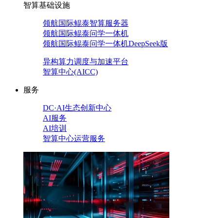
智算基础设施
领航国际鲲泰智算服务器
领航国际鲲泰问学一体机
领航国际鲲泰问学一体机DeepSeek版
异构算力调度与加速平台
智算中心(AICC)
服务
DC·AI生态创新中心
AI服务
AI培训
智算中心运营服务