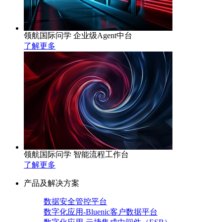
领航国际问学 企业级Agent中台
了解更多
领航国际问学 智能流程工作台
了解更多
产品及解决方案
数据安全管控平台
数字化应用-Bluenic客户数据平台