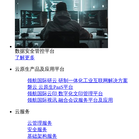
数据安全管控平台
了解更多
云原生产品及应用平台
领航国际研云 研制一体化工业互联网解决方案
磐云 云原生PaaS平台
领航国际云印 数字化文印管理平台
领航国际视讯 融合会议服务平台及应用
云服务
云管理服务
安全服务
基础架构服务